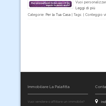
Vuoi personalizzar
Leggi di più
Categorie:
Per la Tua Casa
|
Tags:
|
Conteggio vis
Immobiliare La Palafitta
Contat
Vuoi vendere o affittare un immobile?
Ind