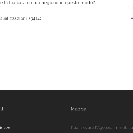
e la tua casa o i tuo negozio in questo modo?
Ca
ualizzazioni: (3414)
ti
Mappa
Puoi trovare l'Agenzia Immobilia
irizzo: