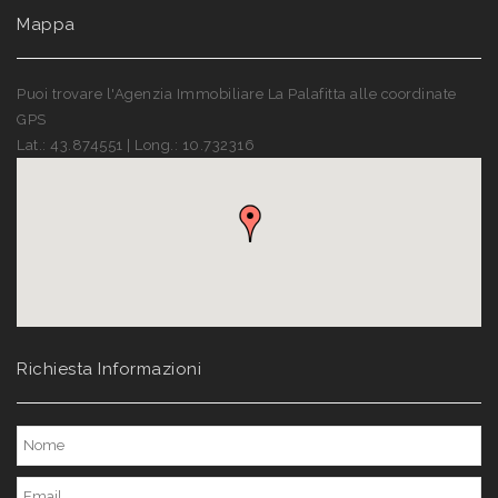
Email :
info@immobiliarelapalafitta.it
Mappa
Puoi trovare l'Agenzia Immobiliare La Palafitta alle coordinate
GPS
Lat.: 43.874551 | Long.: 10.732316
Richiesta Informazioni