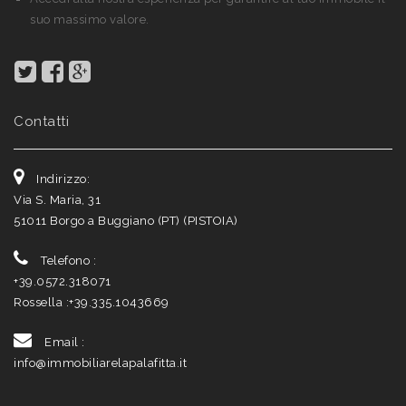
Vuoi vendere o affittare un immobile?
Puoi ricevere una quotazione gratuita dai nostri esperti.
Trova un cliente in tempi record.
Accedi alla nostra esperienza per garantire al tuo immobile il
suo massimo valore.
Contatti
Indirizzo:
Via S. Maria, 31
51011
Borgo a Buggiano (PT)
(
PISTOIA
)
Telefono :
+39.0572.318071
Rossella :
+39.335.1043669