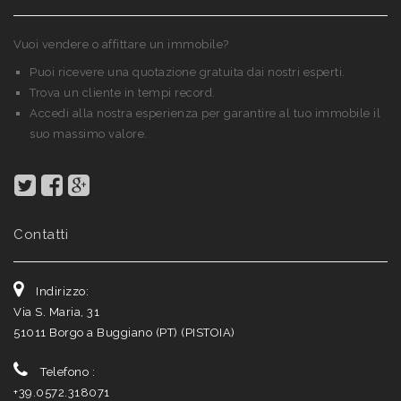
Vuoi vendere o affittare un immobile?
Puoi ricevere una quotazione gratuita dai nostri esperti.
Trova un cliente in tempi record.
Accedi alla nostra esperienza per garantire al tuo immobile il
suo massimo valore.
Contatti
Indirizzo:
Via S. Maria, 31
51011
Borgo a Buggiano (PT)
(
PISTOIA
)
Telefono :
+39.0572.318071