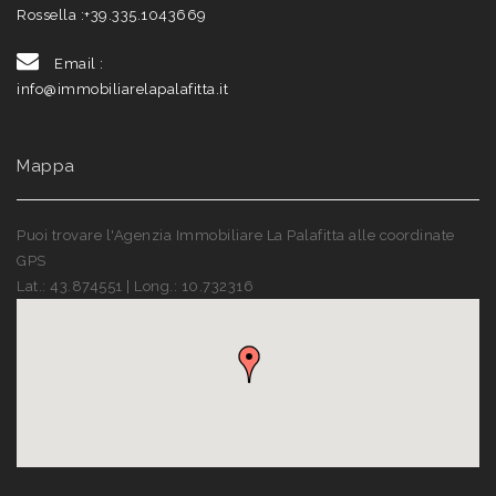
Rossella :
+39.335.1043669
Email :
info@immobiliarelapalafitta.it
Mappa
Puoi trovare l'Agenzia Immobiliare La Palafitta alle coordinate
GPS
Lat.: 43.874551 | Long.: 10.732316